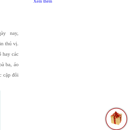
Xem thêm
y nay,
n thú vị.
ổ hay các
bà ba, áo
c cặp đôi