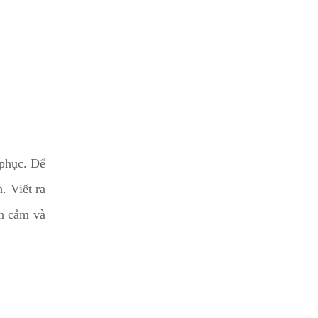
 phục. Để
. Viết ra
nh cảm và