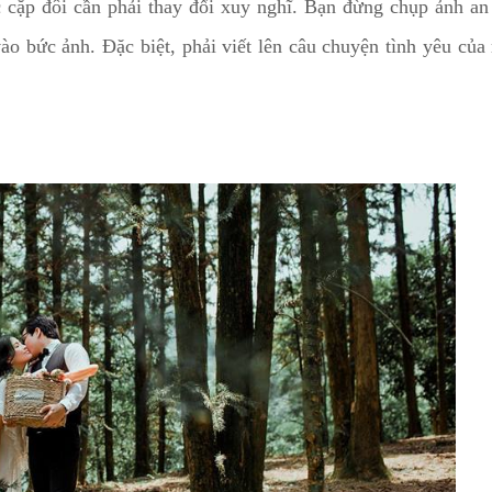
 cặp đôi cần phải thay đổi xuy nghĩ. Bạn đừng chụp ảnh an
ào bức ảnh. Đặc biệt, phải viết lên câu chuyện tình yêu của 