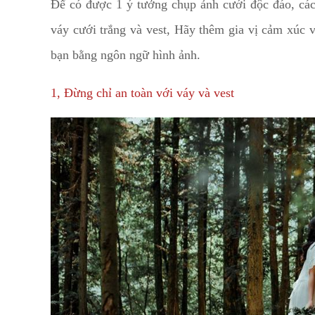
Để có được 1 ý tưởng chụp ảnh cưới độc đáo, các
váy cưới trắng và vest, Hãy thêm gia vị cảm xúc v
bạn bằng ngôn ngữ hình ảnh.
1, Đừng chỉ an toàn với váy và vest