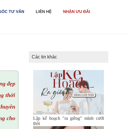
GÓC TƯ VẤN
LIÊN HỆ
NHẬN ƯU ĐÃI
Các tin khác
ông đẹp
g thời
khuyên
ng cho
Lập kế hoạch "ra giêng" mình cưới
thôi