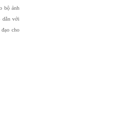
ho bộ ảnh
p dẫn với
 đạo cho