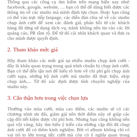
Thông qua các công cụ tìm kiếm trên mạng hiện nay như:
facebook, google, website, … bạn có thể dễ dàng biết được các
thông tin về các studio mà mình định lựa chọn. Hoặc bạn cũng
có thể vào trực tiếp fanpage, các diễn đàn chia sẻ về các studio
chụp ảnh cưới để xem các đánh giá, phản hồi từ các khách
hàng đã từng sử dụng dịch vụ, tránh không nên tin vào các lời
quảng cáo, PR rầm rộ. Để từ đó cái nhìn khách quan và đưa ra
cho mình được quyết định.
2. Tham khảo mức giá
Hãy tham khảo các mức giá tại nhiều studio chụp ảnh cưới -
đây là khâu quan trọng trong quá trình chuẩn bị chụp ảnh cưới.
Bạn có thể đến tận nơi để hiểu rõ hơn về chi phí gói chụp ảnh
cưới sapa, những bộ ảnh cưới mà studio đã thực hiện, ekip
chụp ảnh,... Từ đó xác định được tính chuyên nghiệp của
studio này.
3. Cẩn thận hơn trong việc chọn lựa
Thường vào mùa cưới, mùa cao điểm, các studio sẽ có các
chương trình ưu đãi, giảm giá nên thời điểm này sẽ giúp các
cặp đôi tiết kiệm được chi phí hơn. Nhưng bạn cũng không nên
quá vội vàng, hãy tìm hiểu ý kiến của những cặp đôi đã chụp
ảnh cưới để có thêm kinh nghiệm. Bởi vì album không chỉ có
vai trò to lớn trong tiệc cưới mà còn có ý nghĩa quan trong