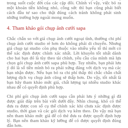
trong suốt cuộc đời của các cặp đôi. Chính vì vậy, việc bỏ ra
một khoản tiền không nhỏ, công sức thì bạn cũng phải biết
cách đầu tư sao cho thật đúng cách tránh không phát sinh
những trường hợp ngoài mong muốn.
4. Tham khảo gói chụp ảnh cưới sapa
Chắc chắn so với giá chụp ảnh cưới ngoại tình, thường chi phí
chụp ảnh cưới studio rẻ hơn do không phải di chuyển. Nhưng
giá chụp tại studio còn phụ thuộc vào nhiều yếu tố thì mới có
thể xác định được chính xác nhất. Lời khuyên tốt nhất dành
cho hai bạn đó là tùy theo tài chính, yêu cầu của mình mà lựa
chọn gói chụp ảnh cưới sapa phù hợp. Tuy nhiên, bạn phải lưu
ý đó là số tiền mình bỏ ra phải xứng đáng với dịch vụ mà các
bạn nhận được. Nếu bạn bỏ ra chi phí thấp thì chắc chắn chất
lượng dịch vụ chụp ảnh cũng sẽ thấp hơn. Do vậy, tốt nhất là
bạn hãy tham khảo mức giá, chất lượng tại nhiều studio khác
nhau để có quyết định phù hợp.
Chi phí gói chụp ảnh cưới sapa cần phải lưu ý những gì đã
được giải đáp trên bài viết dưới đây. Nhìn chung, khó có thể
đưa ra được con số cụ thể chính xác khi chưa xác định được
studio, thời gian và các gói dịch vụ kèm theo. Do vậy mà bạn
nên tham khảo mức giá để có thẻ đưa ra được quyết định hợp
lý. Bạn nên tham khảo kỹ lưỡng để có được quyết định đúng
đắn hơn.