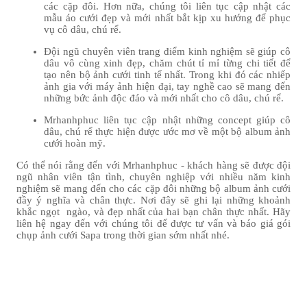
các cặp đôi. Hơn nữa, chúng tôi liên tục cập nhật các
mẫu áo cưới đẹp và mới nhất bắt kịp xu hướng để phục
vụ cô dâu, chú rể.
Đội ngũ chuyên viên trang điểm kinh nghiệm sẽ giúp cô
dâu vô cùng xinh đẹp, chăm chút tỉ mỉ từng chi tiết để
tạo nên bộ ảnh cưới tinh tế nhất. Trong khi đó các nhiếp
ảnh gia với máy ảnh hiện đại, tay nghề cao sẽ mang đến
những bức ảnh độc đáo và mới nhất cho cô dâu, chú rể.
Mrhanhphuc liên tục cập nhật những concept giúp cô
dâu, chú rể thực hiện được ước mơ về một bộ album ảnh
cưới hoàn mỹ.
Có thể nói rằng đến với Mrhanhphuc - khách hàng sẽ được đội
ngũ nhân viên tận tình, chuyên nghiệp với nhiều năm kinh
nghiệm sẽ mang đến cho các cặp đôi những bộ album ảnh cưới
đầy ý nghĩa và chân thực. Nơi đây sẽ ghi lại những khoảnh
khắc ngọt ngào, và đẹp nhất của hai bạn chân thực nhất. Hãy
liên hệ ngay đến với chúng tôi để được tư vấn và báo giá gói
chụp ảnh cưới Sapa trong thời gian sớm nhất nhé.