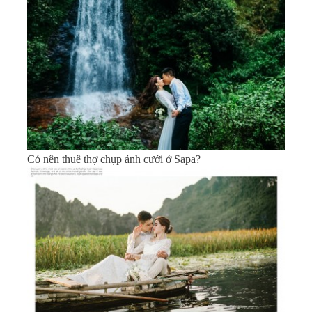
Có nên thuê thợ chụp ảnh cưới ở Sapa?